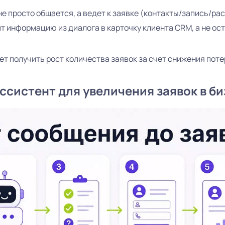
не просто общается, а ведет к заявке (контакты/запись/рас
 информацию из диалога в карточку клиента CRM, а не ост
т получить рост количества заявок за счет снижения поте
ссистент для увеличения заявок в б