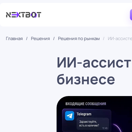
ИИ-сотрудники
Главная
Решения
Решения по рынкам
ИИ-направления
ИИ-ассисте
ИИ-ассист
Решения по рынкам
бизнесе