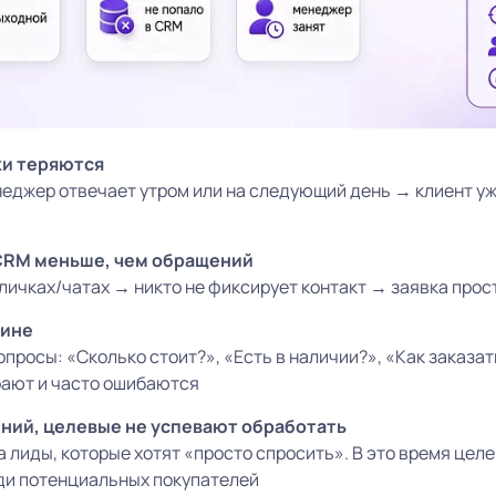
ки теряются
еджер отвечает утром или на следующий день → клиент уже
в CRM меньше, чем обращений
личках/чатах → никто не фиксирует контакт → заявка прос
тине
опросы: «Сколько стоит?», «Есть в наличии?», «Как заказат
ают и часто ошибаются
ний, целевые не успевают обработать
 лиды, которые хотят «просто спросить». В это время цел
еди потенциальных покупателей