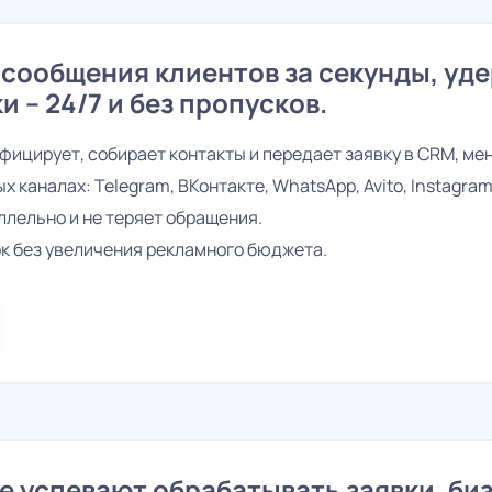
ИИ-ассистент для увеличения
ИИ-асси
продаж в бизнесе
менедже
ИИ-ассистент отвечает мгновенно на
ИИ-ассист
сообщения клиентов за секунды, уде
все входящие запросы, консультирует
секунды, 
и – 24/7 и без пропусков.
клиента и ведет его к покупке.
заявки и п
фицирует, собирает контакты и передает заявку в CRM, ме
ИИ-ассистент для увеличения
 каналах: Telegram, ВКонтакте, WhatsApp, Avito, Instagram 
заявок в бизнесе
ИИ-ассистент позволяет получить
ллельно и не теряет обращения.
рост количества заявок за счет
к без увеличения рекламного бюджета.
снижения потерь и повышения
конверсии.
Смотреть все решения по рынкам
 успевают обрабатывать заявки, биз