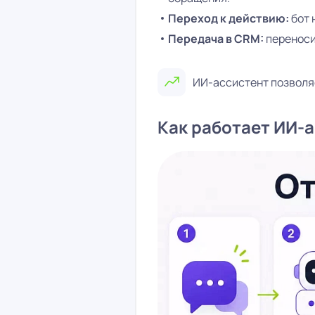
Переход к действию:
бот 
Передача в CRM:
переносит
ИИ-ассистент позволяе
Как работает ИИ-а