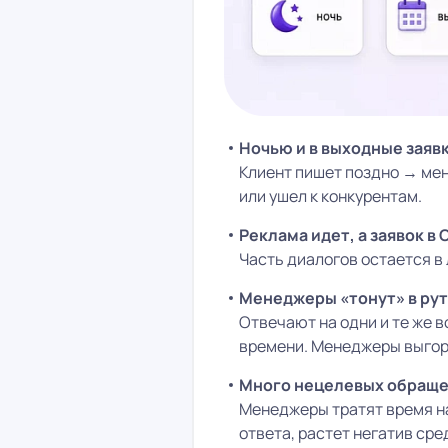
Ночью и в выходные заяв
Клиент пишет поздно → мен
или ушел к конкурентам.
Реклама идет, а заявок 
Часть диалогов остается в 
Менеджеры «тонут» в ру
Отвечают на одни и те же в
времени. Менеджеры выгор
Много нецелевых обраще
Менеджеры тратят время на
ответа, растет негатив ср