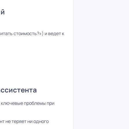
ый
итать стоимость?») и ведет к
ассистента
и ключевые проблемы при
нт не теряет ни одного