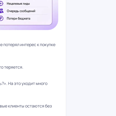
 потерял интерес к покупке
то теряется.
ь?». На это уходит много
евые клиенты остаются без