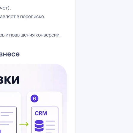
чет).
авляет в переписке.
рь и повышения конверсии.
изнесе