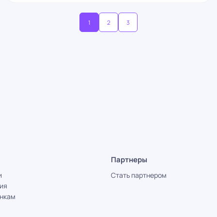
1
2
3
Партнеры
и
Стать партнером
ия
ынкам