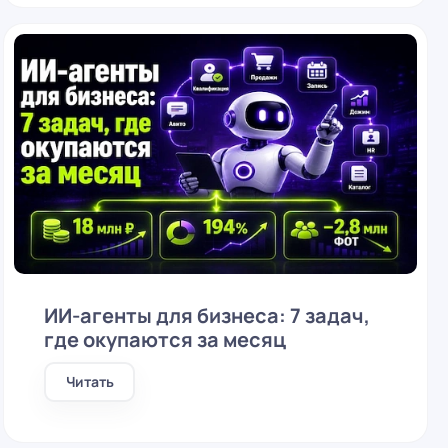
стент для замены
ра в бизнесе
ент отвечает клиентам за
квалифицирует, оформляет
ередает в CRM 24/7
ИИ-агенты для бизнеса: 7 задач,
где окупаются за месяц
Читать